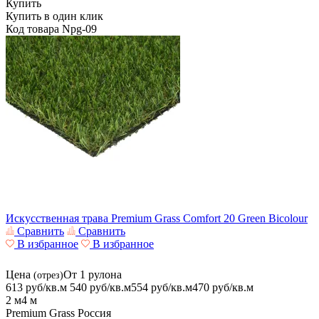
Купить
Купить в один клик
Код товара
Npg-09
Искусственная трава Premium Grass Comfort 20 Green Bicolour
Сравнить
Сравнить
В избранное
В избранное
Цена
От 1 рулона
(отрез)
613 руб/кв.м
540
руб/кв.м
554 руб/кв.м
470
руб/кв.м
2 м
4 м
Premium Grass
Россия