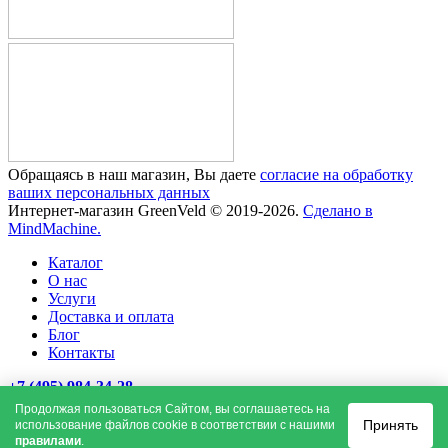
Обращаясь в наш магазин, Вы даете
согласие на обработку
ваших персональных данных
Интернет-магазин GreenVeld © 2019-2026.
Сделано в
MindMachine.
Каталог
О нас
Услуги
Доставка и оплата
Блог
Контакты
+7 (495) 984-34-28
Продолжая пользоваться Сайтом, вы соглашаетесь на
Ежедневно: 9:00 - 19:00
Принять
использование файлов cookie в соответствии с нашими
x
правилами
.