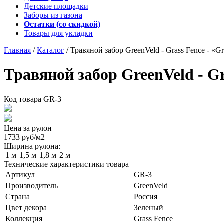
Детские площадки
Заборы из газона
Остатки (со скидкой)
Товары для укладки
Главная
/
Каталог
/
Травяной забор GreenVeld - Grass Fence - «Gr
Травяной забор GreenVeld - Gr
Код товара
GR-3
Цена за рулон
1733
руб/м2
Ширина рулона:
1 м
1,5 м
1,8 м
2 м
Технические характеристики товара
Артикул
GR-3
Производитель
GreenVeld
Страна
Россия
Цвет декора
Зеленый
Коллекция
Grass Fence