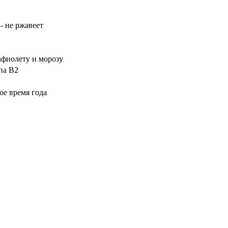
- не ржавеет
рафиолету и морозу
па B2
ое время года