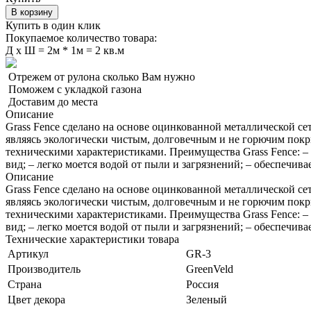
В корзину
Купить в один клик
Покупаемое количество товара:
Д
x
Ш =
2м * 1м = 2 кв.м
Отрежем от рулона сколько Вам нужно
Поможем с укладкой газона
Доставим до места
Описание
Grass Fence cделано на основе оцинкованной металлической се
являясь экологически чистым, долговечным и не горючим пок
техническими характеристиками. Преимущества Grass Fence: – 
вид; – легко моется водой от пыли и загрязнений; – обеспечив
Описание
Grass Fence cделано на основе оцинкованной металлической се
являясь экологически чистым, долговечным и не горючим пок
техническими характеристиками. Преимущества Grass Fence: – 
вид; – легко моется водой от пыли и загрязнений; – обеспечив
Технические характеристики товара
Артикул
GR-3
Производитель
GreenVeld
Страна
Россия
Цвет декора
Зеленый