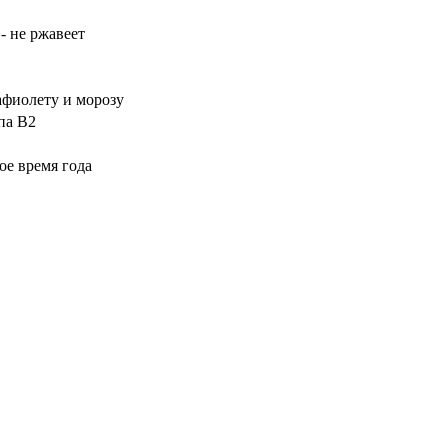
- не ржавеет
рафиолету и морозу
па B2
ое время года