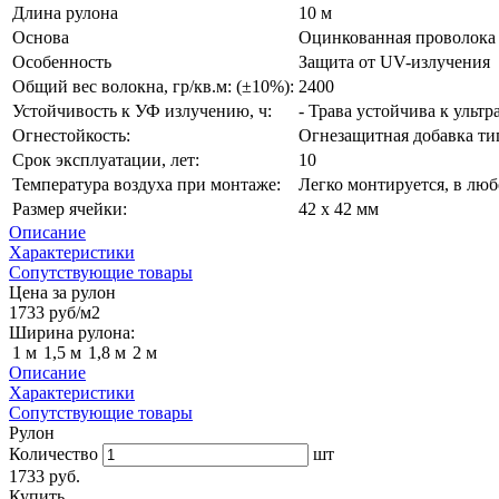
Длина рулона
10 м
Основа
Оцинкованная проволока 
Особенность
Защита от UV-излучения
Общий вес волокна, гр/кв.м: (±10%):
2400
Устойчивость к УФ излучению, ч:
- Трава устойчива к ульт
Огнестойкость:
Огнезащитная добавка ти
Срок эксплуатации, лет:
10
Температура воздуха при монтаже:
Легко монтируется, в люб
Размер ячейки:
42 х 42 мм
Описание
Характеристики
Сопутствующие товары
Цена за рулон
1733
руб/м2
Ширина рулона:
1 м
1,5 м
1,8 м
2 м
Описание
Характеристики
Сопутствующие товары
Рулон
Количество
шт
1733 руб.
Купить