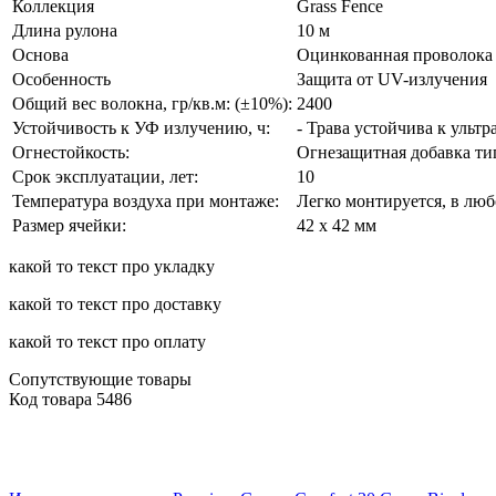
Коллекция
Grass Fence
Длина рулона
10 м
Основа
Оцинкованная проволока 
Особенность
Защита от UV-излучения
Общий вес волокна, гр/кв.м: (±10%):
2400
Устойчивость к УФ излучению, ч:
- Трава устойчива к ульт
Огнестойкость:
Огнезащитная добавка ти
Срок эксплуатации, лет:
10
Температура воздуха при монтаже:
Легко монтируется, в люб
Размер ячейки:
42 х 42 мм
какой то текст про укладку
какой то текст про доставку
какой то текст про оплату
Сопутствующие товары
Код товара
5486