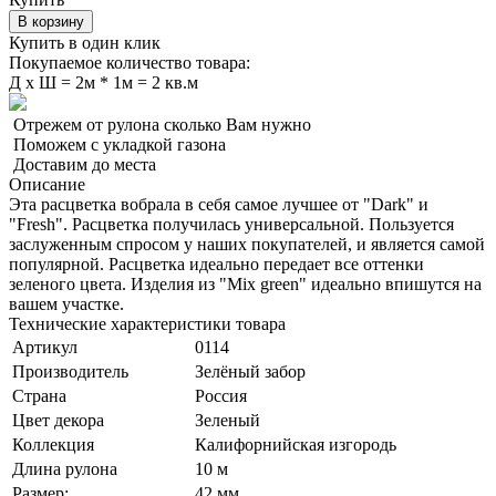
В корзину
Купить в один клик
Покупаемое количество товара:
Д
x
Ш =
2м * 1м = 2 кв.м
Отрежем от рулона сколько Вам нужно
Поможем с укладкой газона
Доставим до места
Описание
Эта расцветка вобрала в себя самое лучшее от "Dark" и
"Fresh". Расцветка получилась универсальной. Пользуется
заслуженным спросом у наших покупателей, и является самой
популярной. Расцветка идеально передает все оттенки
зеленого цвета. Изделия из "Mix green" идеально впишутся на
вашем участке.
Технические характеристики товара
Артикул
0114
Производитель
Зелёный забор
Страна
Россия
Цвет декора
Зеленый
Коллекция
Калифорнийская изгородь
Длина рулона
10 м
Размер:
42 мм